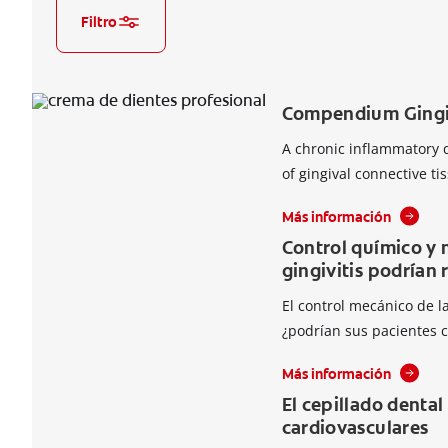
Filtro
Compendium Gingiv
A chronic inflammatory d
of gingival connective ti
Más información
Control químico y 
gingivitis podrían
El control mecánico de la
¿podrían sus pacientes c
Más información
El cepillado denta
cardiovasculares