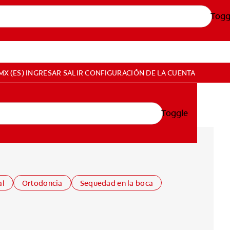
Togg
MX (ES)
INGRESAR
SALIR
CONFIGURACIÓN DE LA CUENTA
Toggle
al
Ortodoncia
Sequedad en la boca