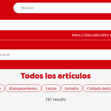
PARA CONSUMIDORES
EL PACIENTE
 PACIENTE
Todos los artículos
CONFIGURACIÓN DE LA CUENTA
s
Blanqueamiento
Encías
Esmalte
Cuidado dent
161
results