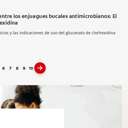
entre los enjuagues bucales antimicrobianos: El
exidina
icios y las indicaciones de uso del gluconato de clorhexidina
6
7
8
9
10