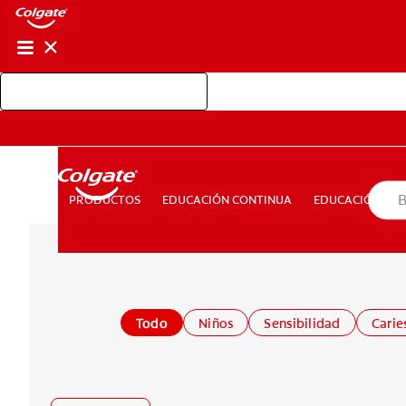
Shop Colgate Professional
EDUCACIÓN CONTINUA
EDUCACIÓN D
PRODUCTOS
PRODUCTOS
EDUCACIÓN CONTINUA
EDUCACIÓN DEL
PARA CONSUMIDORES
MX (ES)
INGRESAR
SALIR
Todo
Niños
Sensibilidad
Carie