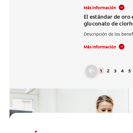
Más información
El estándar de oro 
gluconato de clorh
Descripción de los benef
Más información
1
2
3
4
5