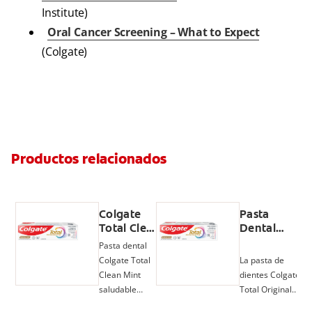
Institute)
Oral Cancer Screening – What to Expect
(Colgate)
Productos relacionados
Colgate
Pasta
Total Clean
Dental
Mint, Pasta
Colgate
Pasta dental
Dental,
Total
Colgate Total
La pasta de
Prevención
Original
Clean Mint
dientes Colgate
Activa
Mint
saludable
Total Original
ofrece un
Mint, con flúor y