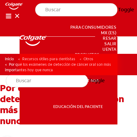
Toggle
PARA CONSUMIDORES
MX (ES)
INGRESAR
SALIR
CONFIGURACIÓN DE LA CUENTA
PRODUCTOS
PRODUCTOS
Inicio
Recursos útiles para dentistas
Otros
Por qué los exámenes de detección de cáncer oral son más
importantes hoy que nunca
Toggle
EDUCACIÓN CONTINUA
Por qué los exámenes de
EDUCACIÓN CONTINUA
detección de cáncer oral son
EDUCACIÓN DEL PACIENTE
más importantes hoy que
nunca
EDUCACIÓN DEL PACIENTE