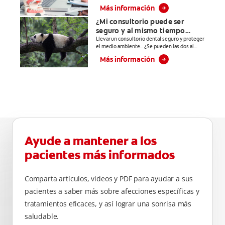
**Patentada en
esmalte y el cemento dental. Entra a Colgate
Más información
Profesional.
Estados Unidos.
¿Mi consultorio puede ser
****Ayuda a
seguro y al mismo tiempo
prevenir
responsable con el medio
Llevar un consultorio dental seguro y proteger
problemas
el medio ambiente... ¿Se pueden las dos al
ambiente?
bucales
mismo tiempo? En este artículo les
Más información
explicamos a las y los estudiantes de
cosméticos
odontología cómo llevar un consultorio dental
comunes
seguro y sustentable.
causados por
bacterias como:
placa, caries,
sarro y mal
aliento.
Ayude a mantener a los
pacientes más informados
Comparta artículos, videos y PDF para ayudar a sus
pacientes a saber más sobre afecciones específicas y
tratamientos eficaces, y así lograr una sonrisa más
saludable.