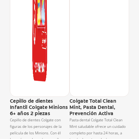
Cepillo de dientes
Colgate Total Clean
Infantil Colgate Minions
Mint, Pasta Dental,
6+ años 2 piezas
Prevención Activa
Cepillo de dientes Colgate con
Pasta dental Colgate Total Clean
figuras de los personajes de la
Mint saludable ofrece un cuidado
película de los Minions. Con él
completo por hasta 24 horas, a