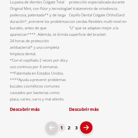
La pasta de dientes Colgate Total
protección especializada durante
Original Mint, con flúor y tecnología
el tratameinto de ortodoncia.
poderosa, patentada** y de larga
Cepillo Dental Colgate OrthoGard
duración*, previene los problemas
con cerdas flexibles multi-nivel en
bucales, antes de que
"U" que se adaptan mejor a la
aparezcan****. Además, te brinda
superficie del bracket.
24 horas de protección
antibacterial* y una completa
limpieza dental.
*Con el cepillado 2 veces por día y
uso continuo por 4 semanas.
**Patentada en Estados Unidos.
****Ayuda a prevenir problemas
bucales cosméticos comunes
causados por bacterias como:
placa, caries, sarro y mal aliento.
Descubrir más
Descubrir más
1
2
3