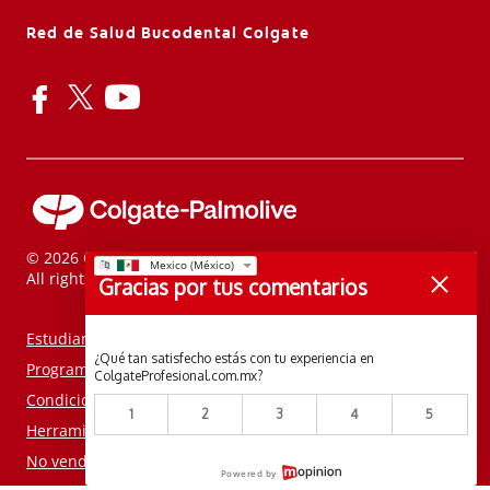
Red de Salud Bucodental Colgate
© 2026 Colgate-Palmolive Company.
All rights reserved.
Gracias por tus comentarios
Estudiantes
¿Qué tan satisfecho estás con tu experiencia en
Programas Comunitarios
ColgateProfesional.com.mx?
Condiciones de venta
1
2
3
4
5
Herramienta de consentimiento de cookies
No vender mi información personal
Powered by