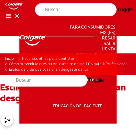
Toggle
PARA CONSUMIDORES
MX (ES)
INGRESAR
SALIR
CONFIGURACIÓN DE LA CUENTA
PRODUCTOS
PRODUCTOS
Inicio
Recursos útiles para dentistas
Cómo prevenir la erosión del esmalte dental | Colgate® Professional
Estilos de vida que ocasionan desgaste dental
Toggle
EDUCACIÓN CONTINUA
Estilos de vida que ocasionan
EDUCACIÓN CONTINUA
desgaste dental
EDUCACIÓN DEL PACIENTE
EDUCACIÓN DEL PACIENTE