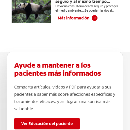
seguro y al mismo tiempo
prevenir
responsable con el medio
Llevar un consultorio dental seguro y proteger
problemas
el medio ambiente... ¿Se pueden las dos al
ambiente?
bucales
mismo tiempo? En este artículo les
Más información
explicamos a las y los estudiantes de
cosméticos
odontología cómo llevar un consultorio dental
comunes
seguro y sustentable.
causados por
bacterias como:
placa, caries,
sarro y mal
aliento.
Ayude a mantener a los
pacientes más informados
Comparta artículos, videos y PDF para ayudar a sus
pacientes a saber más sobre afecciones específicas y
tratamientos eficaces, y así lograr una sonrisa más
saludable.
Ver Educación del paciente