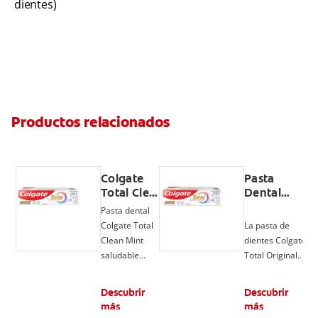
dientes)
Productos relacionados
Colgate
Pasta
Total Clean
Dental
Mint, Pasta
Colgate
Pasta dental
Dental,
Total
Colgate Total
La pasta de
Prevención
Original
Clean Mint
dientes Colgate
Activa
Mint
saludable
Total Original
ofrece un
Mint, con flúor y
cuidado
tecnología
Descubrir
Descubrir
completo por
poderosa,
más
más
hasta 24 horas,
patentada** y