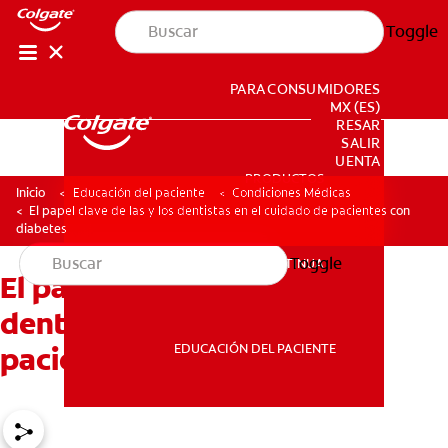
Toggle
PARA CONSUMIDORES
MX (ES)
INGRESAR
SALIR
CONFIGURACIÓN DE LA CUENTA
PRODUCTOS
PRODUCTOS
Inicio
Educación del paciente
Condiciones Médicas
El papel clave de las y los dentistas en el cuidado de pacientes con
diabetes
Toggle
EDUCACIÓN CONTINUA
El papel clave de las y los
EDUCACIÓN CONTINUA
dentistas en el cuidado de
EDUCACIÓN DEL PACIENTE
pacientes con diabetes
EDUCACIÓN DEL PACIENTE