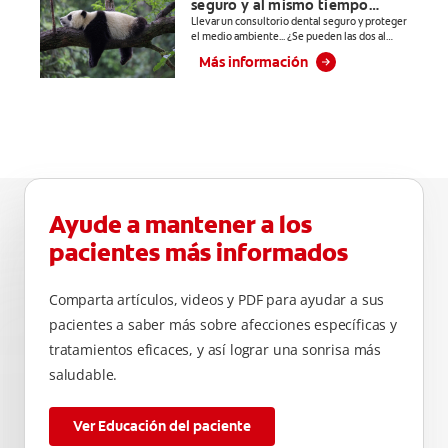
seguro y al mismo tiempo
prevenir
responsable con el medio
Llevar un consultorio dental seguro y proteger
problemas
el medio ambiente... ¿Se pueden las dos al
ambiente?
bucales
mismo tiempo? En este artículo les
Más información
explicamos a las y los estudiantes de
cosméticos
odontología cómo llevar un consultorio dental
comunes
seguro y sustentable.
causados por
bacterias como:
placa, caries,
sarro y mal
aliento.
Ayude a mantener a los
pacientes más informados
Comparta artículos, videos y PDF para ayudar a sus
pacientes a saber más sobre afecciones específicas y
tratamientos eficaces, y así lograr una sonrisa más
saludable.
Ver Educación del paciente