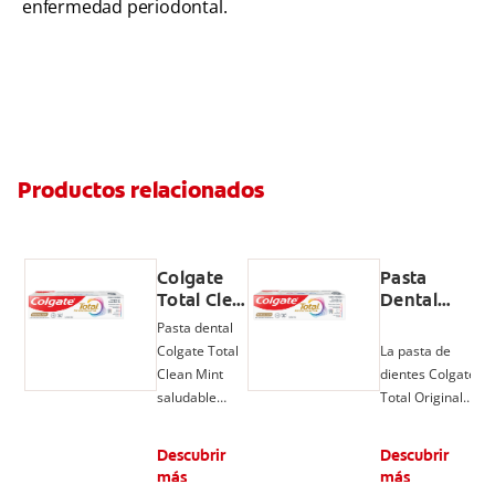
enfermedad periodontal.
Productos relacionados
Colgate
Pasta
Total Clean
Dental
Mint, Pasta
Colgate
Pasta dental
Dental,
Total
Colgate Total
La pasta de
Prevención
Original
Clean Mint
dientes Colgate
Activa
Mint
saludable
Total Original
ofrece un
Mint, con flúor y
cuidado
tecnología
Descubrir
Descubrir
completo por
poderosa,
más
más
hasta 24 horas,
patentada** y