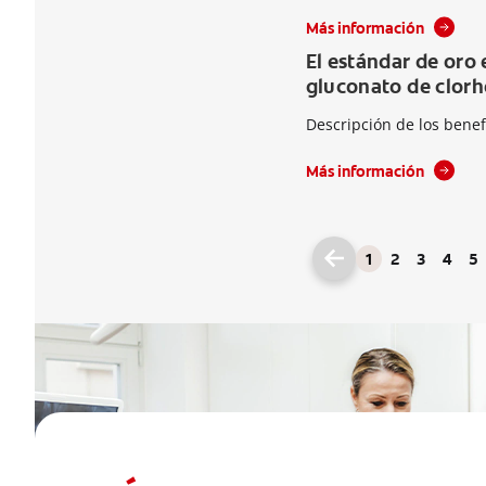
Más información
El estándar de oro 
gluconato de clorh
Descripción de los benef
Más información
1
2
3
4
5