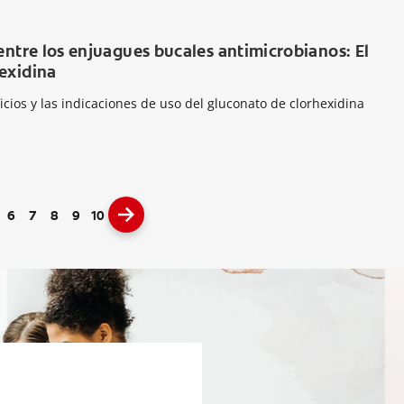
entre los enjuagues bucales antimicrobianos: El
exidina
icios y las indicaciones de uso del gluconato de clorhexidina
6
7
8
9
10