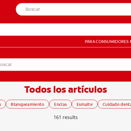
PARA CONSUMIDORES
EL PACIENTE
 PACIENTE
Todos los artículos
CONFIGURACIÓN DE LA CUENTA
s
Blanqueamiento
Encías
Esmalte
Cuidado dent
161
results