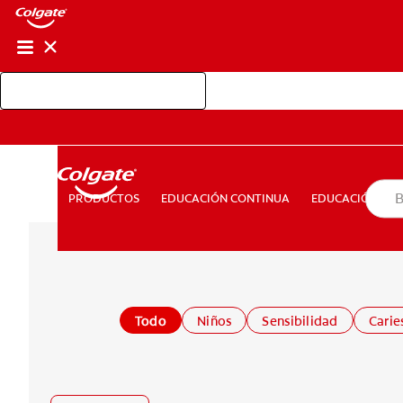
Shop Colgate Professional
EDUCACIÓN CONTINUA
EDUCACIÓN D
PRODUCTOS
PRODUCTOS
EDUCACIÓN CONTINUA
EDUCACIÓN DEL
PARA CONSUMIDORES
MX (ES)
INGRESAR
SALIR
Todo
Niños
Sensibilidad
Carie