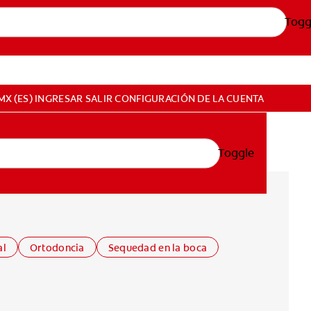
Togg
MX (ES)
INGRESAR
SALIR
CONFIGURACIÓN DE LA CUENTA
Toggle
al
Ortodoncia
Sequedad en la boca