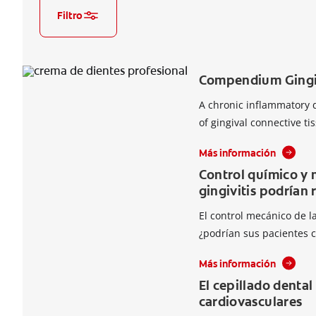
Filtro
Compendium Gingiv
A chronic inflammatory d
of gingival connective ti
Más información
Control químico y 
gingivitis podrían
El control mecánico de la
¿podrían sus pacientes c
Más información
El cepillado denta
cardiovasculares