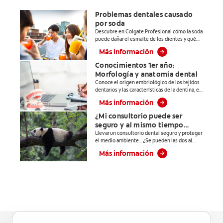
de protección
antibacterial* y
Problemas dentales causado
una completa
por soda
Descubre en Colgate Profesional cómo la soda
limpieza dental.
puede dañar el esmalte de los dientes y qué
*Con el
hacer para disminuir su consumo para un buen
Más información
cepillado 2
cuidado bucal. Entra.
veces por día y
Conocimientos 1er año:
Morfología y anatomía dental
uso continuo
Conoce el origen embriológico de los tejidos
por 4 semanas.
dentarios y las características de la dentina, el
**Patentada en
esmalte y el cemento dental. Entra a Colgate
Más información
Profesional.
Estados Unidos.
¿Mi consultorio puede ser
****Ayuda a
seguro y al mismo tiempo
prevenir
responsable con el medio
Llevar un consultorio dental seguro y proteger
problemas
el medio ambiente... ¿Se pueden las dos al
ambiente?
bucales
mismo tiempo? En este artículo les
Más información
explicamos a las y los estudiantes de
cosméticos
odontología cómo llevar un consultorio dental
comunes
seguro y sustentable.
causados por
bacterias como:
placa, caries,
sarro y mal
aliento.