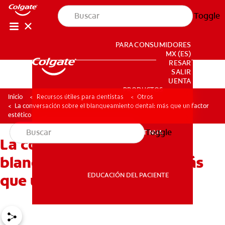
Toggle
PARA CONSUMIDORES
MX (ES)
INGRESAR
SALIR
CONFIGURACIÓN DE LA CUENTA
PRODUCTOS
PRODUCTOS
Inicio
Recursos útiles para dentistas
Otros
La conversación sobre el blanqueamiento dental: más que un factor
estético
Toggle
EDUCACIÓN CONTINUA
La conversación sobre el
EDUCACIÓN CONTINUA
blanqueamiento dental: más
EDUCACIÓN DEL PACIENTE
que un factor estético
EDUCACIÓN DEL PACIENTE