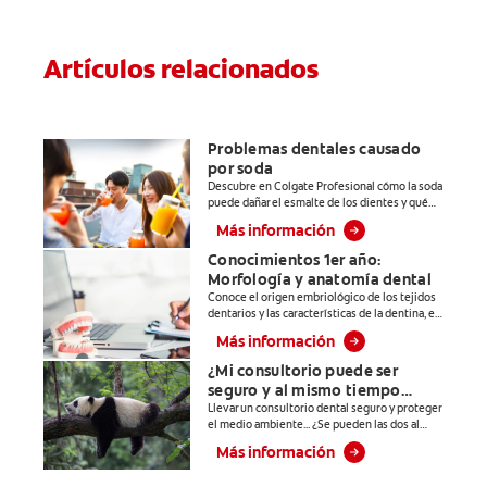
Contiene Zinc*
bucales, antes
de que
aparezcan****.
Artículos relacionados
Además, te
brinda 24 horas
de protección
antibacterial* y
Problemas dentales causado
una completa
por soda
Descubre en Colgate Profesional cómo la soda
limpieza dental.
puede dañar el esmalte de los dientes y qué
*Con el
hacer para disminuir su consumo para un buen
Más información
cepillado 2
cuidado bucal. Entra.
veces por día y
Conocimientos 1er año:
Morfología y anatomía dental
uso continuo
Conoce el origen embriológico de los tejidos
por 4 semanas.
dentarios y las características de la dentina, el
**Patentada en
esmalte y el cemento dental. Entra a Colgate
Más información
Profesional.
Estados Unidos.
¿Mi consultorio puede ser
****Ayuda a
seguro y al mismo tiempo
prevenir
responsable con el medio
Llevar un consultorio dental seguro y proteger
problemas
el medio ambiente... ¿Se pueden las dos al
ambiente?
bucales
mismo tiempo? En este artículo les
Más información
explicamos a las y los estudiantes de
cosméticos
odontología cómo llevar un consultorio dental
comunes