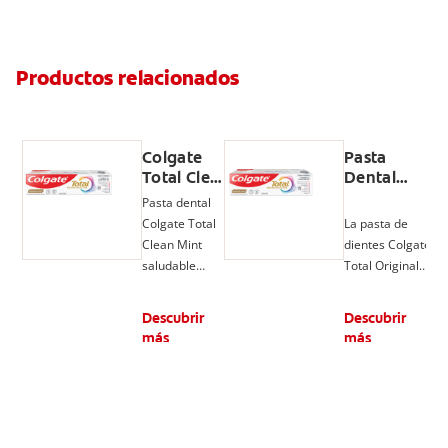
Productos relacionados
Colgate
Pasta
Total Clean
Dental
Mint, Pasta
Colgate
Pasta dental
Dental,
Total
Colgate Total
La pasta de
Prevención
Original
Clean Mint
dientes Colgate
Activa
Mint
saludable
Total Original
ofrece un
Mint, con flúor y
cuidado
tecnología
Descubrir
Descubrir
completo por
poderosa,
más
más
hasta 24 horas,
patentada** y
a través de su
de larga
tecnología y su
duración*,
nueva formula
previene los
mejorada.
problemas