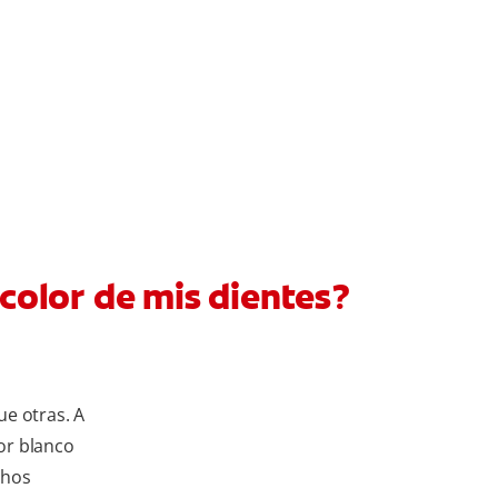
 color de mis dientes?
e otras. A
lor blanco
chos