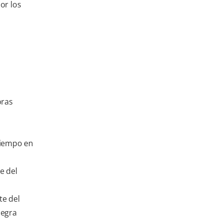
or los
oras
tiempo en
e del
te del
negra