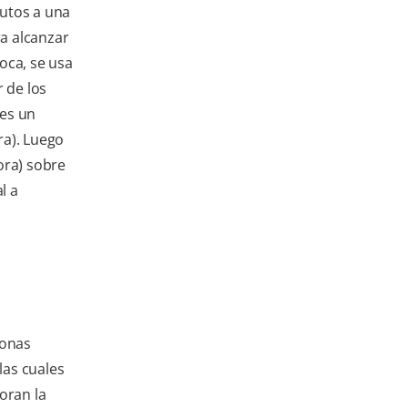
utos a una
ra alcanzar
oca, se usa
 de los
 es un
ra). Luego
ora) sobre
l a
ronas
las cuales
oran la