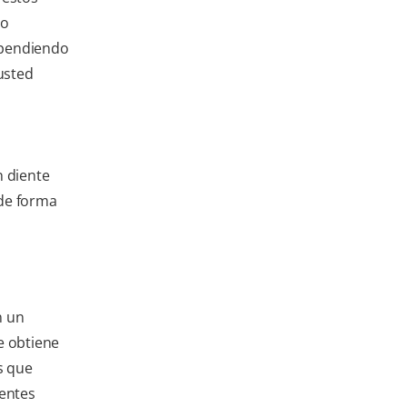
go
ependiendo
usted
n diente
de forma
n un
e obtiene
s que
ientes