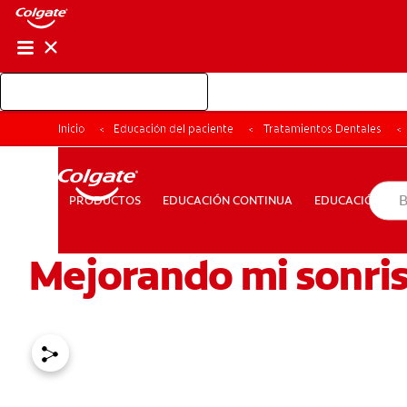
Shop Colgate Professional
Inicio
Educación del paciente
Tratamientos Dentales
EDUCACIÓN CONTINUA
EDUCACIÓN D
PRODUCTOS
PRODUCTOS
EDUCACIÓN CONTINUA
EDUCACIÓN DEL
Mejorando mi sonris
PARA CONSUMIDORES
MX (ES)
INGRESAR
SALIR