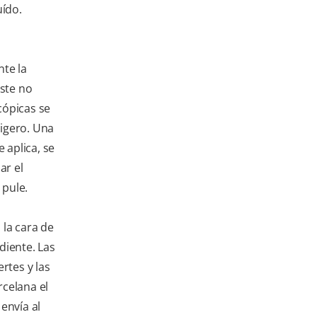
uído.
te la
éste no
cópicas se
ligero. Una
 aplica, se
ar el
 pule.
la cara de
 diente. Las
rtes y las
celana el
envía al