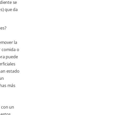
diente se
os) que da
tes?
emover la
r comida o
ora puede
ficiales
 han estado
un
chas más
 con un
 estos