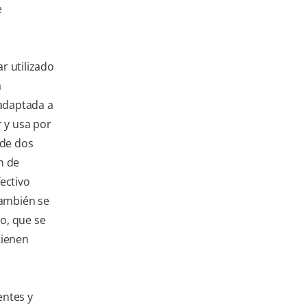
e
r utilizado
a
 adaptada a
r y usa por
 de dos
n de
ectivo
También se
o, que se
tienen
entes y