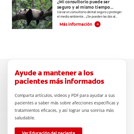
¿Mi consultorio puede ser
****Ayuda a
seguro y al mismo tiempo
prevenir
responsable con el medio
Llevar un consultorio dental seguro y proteger
problemas
el medio ambiente... ¿Se pueden las dos al
ambiente?
bucales
mismo tiempo? En este artículo les
Más información
explicamos a las y los estudiantes de
cosméticos
odontología cómo llevar un consultorio dental
comunes
seguro y sustentable.
causados por
bacterias como:
placa, caries,
sarro y mal
aliento.
Ayude a mantener a los
pacientes más informados
Comparta artículos, videos y PDF para ayudar a sus
pacientes a saber más sobre afecciones específicas y
tratamientos eficaces, y así lograr una sonrisa más
saludable.
Ver Educación del paciente