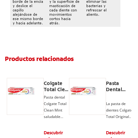
Productos relacionados
Colgate
Pasta
Total Clean
Dental
Mint, Pasta
Colgate
Pasta dental
Dental,
Total
Colgate Total
La pasta de
Prevención
Original
Clean Mint
dientes Colgate
Activa
Mint
saludable
Total Original
ofrece un
Mint, con flúor y
cuidado
tecnología
Descubrir
Descubrir
completo por
poderosa,