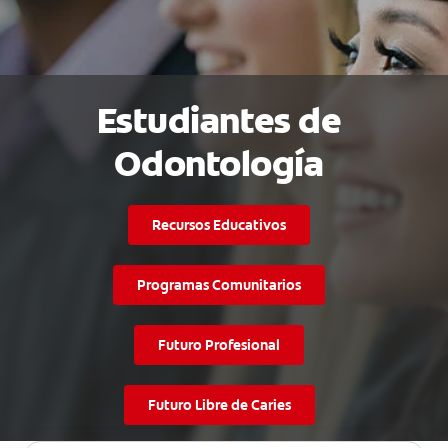
PARA CONSUMIDORES
Estudiantes de
MX (ES)
Odontología
INGRESAR
SALIR
Recursos Educativos
CONFIGURACIÓN DE LA CUENTA
Programas Comunitarios
Futuro Profesional
Futuro Libre de Caries