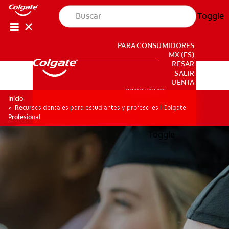
Toggle
PARA CONSUMIDORES
MX (ES)
INGRESAR
SALIR
CONFIGURACIÓN DE LA CUENTA
PRODUCTOS
PRODUCTOS
Inicio
Recursos dentales para estudiantes y profesores | Colgate
Profesional
Toggle
EDUCACIÓN CONTINUA
EDUCACIÓN CONTINUA
EDUCACIÓN DEL PACIENTE
EDUCACIÓN DEL PACIENTE