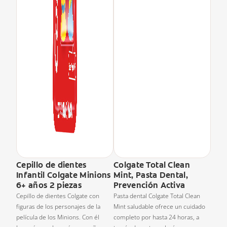
Cepillo de dientes
Colgate Total Clean
Infantil Colgate Minions
Mint, Pasta Dental,
6+ años 2 piezas
Prevención Activa
Cepillo de dientes Colgate con
Pasta dental Colgate Total Clean
figuras de los personajes de la
Mint saludable ofrece un cuidado
película de los Minions. Con él
completo por hasta 24 horas, a