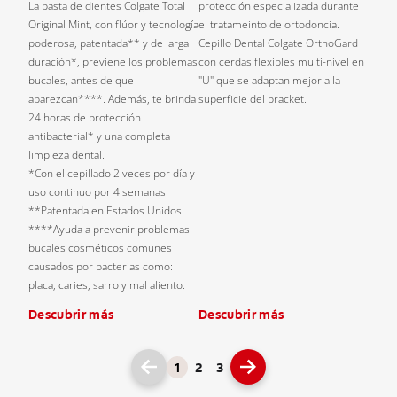
La pasta de dientes Colgate Total
protección especializada durante
Original Mint, con flúor y tecnología
el tratameinto de ortodoncia.
poderosa, patentada** y de larga
Cepillo Dental Colgate OrthoGard
duración*, previene los problemas
con cerdas flexibles multi-nivel en
bucales, antes de que
"U" que se adaptan mejor a la
aparezcan****. Además, te brinda
superficie del bracket.
24 horas de protección
antibacterial* y una completa
limpieza dental.
*Con el cepillado 2 veces por día y
uso continuo por 4 semanas.
**Patentada en Estados Unidos.
****Ayuda a prevenir problemas
bucales cosméticos comunes
causados por bacterias como:
placa, caries, sarro y mal aliento.
Descubrir más
Descubrir más
1
2
3