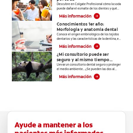
Descubre en Colgate Profesional cómo la soda
limpieza dental.
puede dañar el esmalte de los dientes y qué
*Con el
hacer para disminuir su consumo para un buen
Más información
cepillado 2
cuidado bucal. Entra.
veces por día y
Conocimientos 1er año:
Morfología y anatomía dental
uso continuo
Conoce el origen embriológico de los tejidos
por 4 semanas.
dentarios y las características de la dentina, el
**Patentada en
esmalte y el cemento dental. Entra a Colgate
Más información
Profesional.
Estados Unidos.
¿Mi consultorio puede ser
****Ayuda a
seguro y al mismo tiempo
prevenir
responsable con el medio
Llevar un consultorio dental seguro y proteger
problemas
el medio ambiente... ¿Se pueden las dos al
ambiente?
bucales
mismo tiempo? En este artículo les
Más información
explicamos a las y los estudiantes de
cosméticos
odontología cómo llevar un consultorio dental
comunes
seguro y sustentable.
causados por
bacterias como:
placa, caries,
sarro y mal
aliento.
Ayude a mantener a los