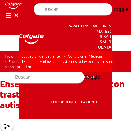
Toggle
PARA CONSUMIDORES
MX (ES)
INGRESAR
SALIR
CONFIGURACIÓN DE LA CUENTA
PRODUCTOS
PRODUCTOS
Inicio
Educación del paciente
Condiciones Médicas
Enseñarles a niñas y niños con trastornos del espectro autismo
como aprenden
Toggle
EDUCACIÓN CONTINUA
Enseñarles a niñas y niños con
EDUCACIÓN CONTINUA
trastornos del espectro
EDUCACIÓN DEL PACIENTE
autismo como aprenden
EDUCACIÓN DEL PACIENTE