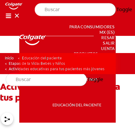
Toggle
PARA CONSUMIDORES
MX (ES)
INGRESAR
SALIR
CONFIGURACIÓN DE LA CUENTA
PRODUCTOS
PRODUCTOS
Inicio
Educación del paciente
Etapas de la Vida: Bebés y Niños
Actividades educativas para tus pacientes más jóvenes
Toggle
EDUCACIÓN CONTINUA
Actividades educativas para
EDUCACIÓN CONTINUA
tus pacientes más jóvenes
EDUCACIÓN DEL PACIENTE
EDUCACIÓN DEL PACIENTE