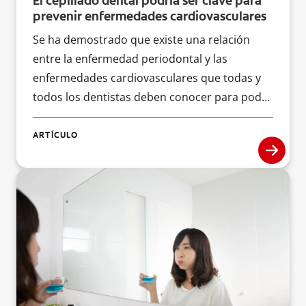
El cepillado dental podría ser clave para
prevenir enfermedades cardiovasculares
Se ha demostrado que existe una relación
entre la enfermedad periodontal y las
enfermedades cardiovasculares que todas y
todos los dentistas deben conocer para poder
enseñarles a sus pacientes a mejorar su salud
general.
ARTÍCULO