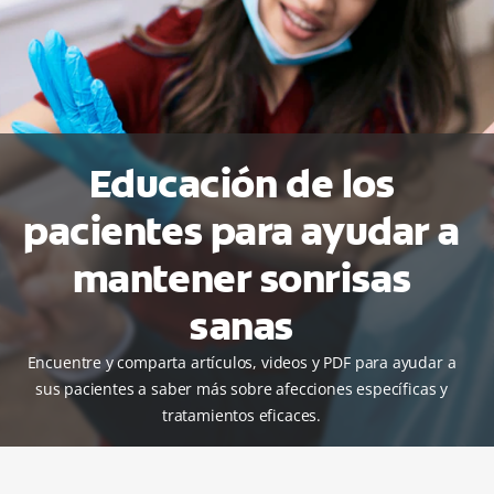
PARA CONSUMIDORES
MX (ES)
Educación de los
INGRESAR
pacientes para ayudar a
SALIR
mantener sonrisas
CONFIGURACIÓN DE LA CUENTA
sanas
Encuentre y comparta artículos, videos y PDF para ayudar a
sus pacientes a saber más sobre afecciones específicas y
tratamientos eficaces.