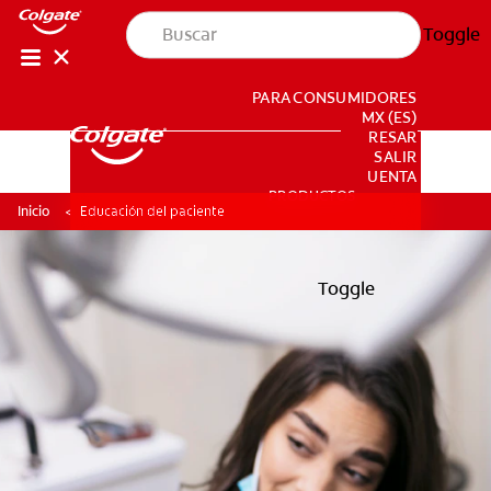
Toggle
PARA CONSUMIDORES
MX (ES)
INGRESAR
SALIR
CONFIGURACIÓN DE LA CUENTA
PRODUCTOS
PRODUCTOS
Inicio
Educación del paciente
Toggle
EDUCACIÓN CONTINUA
EDUCACIÓN CONTINUA
EDUCACIÓN DEL PACIENTE
EDUCACIÓN DEL PACIENTE