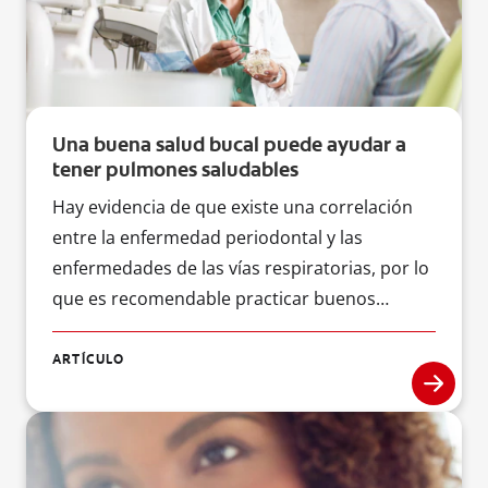
Una buena salud bucal puede ayudar a
tener pulmones saludables
Hay evidencia de que existe una correlación
entre la enfermedad periodontal y las
enfermedades de las vías respiratorias, por lo
que es recomendable practicar buenos
cuidados de salud bucal. Esto incluye el uso de
enjuagues bucales medicamentados, que
ARTÍCULO
pueden ayudarles a las y los dentistas a
mejorar la salud tanto bucal como general de
sus pacientes.