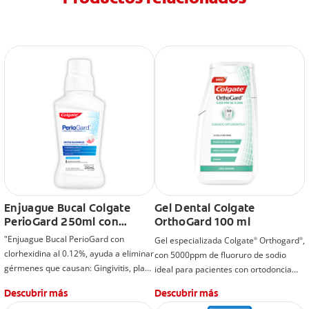
Enjuague Bucal Colgate
Gel Dental Colgate
PerioGard 250ml con
OrthoGard 100 ml
clorhexidina al 0.12%
"Enjuague Bucal PerioGard con
Gel especializada Colgate
Orthogard
,
®
®
elimina gérmenes que
clorhexidina al 0.12%, ayuda a eliminar
con 5000ppm de fluoruro de sodio
causan gingivitis
gérmenes que causan: Gingivitis, placa
ideal para pacientes con ortodoncia
bacteriana y mal aliento.
y/o pacientes con alto riesgo de caries
Descubrir más
Descubrir más
y que utilizan aparatos de ortodoncia.