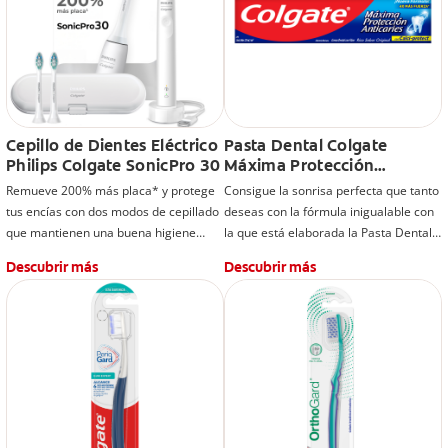
Cepillo de Dientes Eléctrico
Pasta Dental Colgate
Philips Colgate SonicPro 30
Máxima Protección
Anticaries
Remueve 200% más placa* y protege
Consigue la sonrisa perfecta que tanto
tus encías con dos modos de cepillado
deseas con la fórmula inigualable con
que mantienen una buena higiene
la que está elaborada la Pasta Dental
bucal.
Máxima Protección Anticaries de
Descubrir más
Descubrir más
*vs. un cepillo de dientes manual.
Colgate y disfruta de una sonrisa
reluciente, sana y libre de caries.