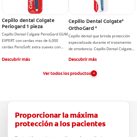
Cepillo dental Colgate
Cepillo Dental Colgate
®
Periogard 1 pieza
OrthoGard
®
Cepillo Dental Colgate PerioGard GUM
Cepillo dental que brinda protección
EXPERT con cerdas mas de 6,000
especializada durante el tratameinto
cerdas PerioSoft: extra suaves con
de ortodoncia. Cepillo Dental Colgate
puntas micro-finas para una limpieza
OrthoGard con cerdas flexibles multi-
Descubrir más
Descubrir más
suave y profunda.
nivel en "U" que se adaptan mejor a la
superficie del bracket.
Ver todos los productos
Proporcionar la máxima
protección a los pacientes