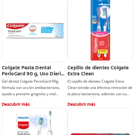
Protección especializada que ayuda a
prevenir descalcificación y manchas
blancas.
Colgate Pasta Dental
Cepillo de dientes Colgate
PerioGard 90 g, Uso Diario.
Extra Clean
Cuidado de Encías
Gel dental Colgate PerioGard 90g,
El cepillo de dientes Colgate Extra
Especializado. Ayuda a
fórmula con acción antibacteriana,
Clean brinda una efectiva remoción de
Prevenir el Sangrado de
ayuda a prevenir gingivitis y mal
la placa bacteriana, además con su
Encías y la Gingivitis. Con
aliento.
punta limpiadora ayuda a alcanzar y
Citrato de Zinc
Descubrir más
Descubrir más
limpiar los dientes de atrás, para
*Causado por bacterias.
lograr la limpieza profunda que tanto
te encanta.